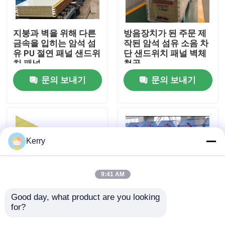
공장 여행
지붕과 벽을 위해 다른
방음장치가 된 주문 제
금속을 입히는 암석 섬
작된 암석 섬유 소음 차
유 PU 절연 패널 샌드위
단 샌드위치 패널 벽체
품질 관리
치 패널
철골
문의 보내기
문의 보내기
연락주세요
인용문을 요구하세요
Kerry
강철 구조물 건물
9:41 AM
철골 창고
Good day, what product are you looking 
for?
75 밀리미터 80 밀리미
PU 무기물 절연 암석 섬
터 200 밀리미터는 저
유 샌드위치 패널은 물
강철 구조물 작업장