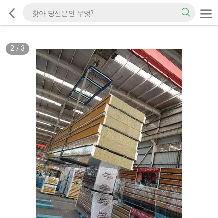
2
/
3