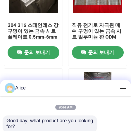
공장 여행
304 316 스테인레스 강
직류 전기로 자극된 메
구멍이 있는 금속 시트
쉬 구멍이 있는 금속 시
품질 관리
플레이트 0.5mm-6mm
트 알루미늄 판 ODM
문의 보내기
문의 보내기
연락주세요
인용문을 요구하세요
Alice
강철 구조물 건물
9:44 AM
철골 창고
Good day, what product are you looking 
for?
직류 전기로 자극된 윤
ODM 직류 전기로 자극
강철 구조물 작업장