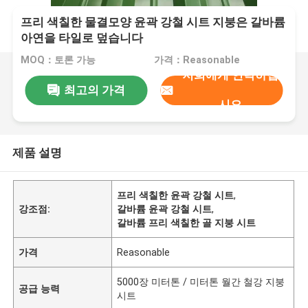
프리 색칠한 물결모양 윤곽 강철 시트 지붕은 갈바륨
아연을 타일로 덮습니다
MOQ：토론 가능
가격：Reasonable
저희에게 연락하십
최고의 가격
시오
제품 설명
프리 색칠한 윤곽 강철 시트
,
강조점:
갈바륨 윤곽 강철 시트
,
갈바륨 프리 색칠한 골 지붕 시트
가격
Reasonable
5000장 미터톤 / 미터톤 월간 철강 지붕
공급 능력
시트