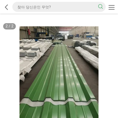
2
/
2