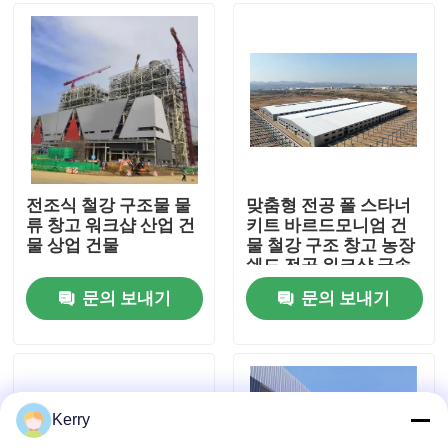
공장 여행
품질 관리
연락주세요
전조식 철강 구조물 물
맞춤형 전공 폴 스타너
류 창고 워크샵 산업 건
키트 바르드모니엄 건
물 상업 건물
물 철강 구조 창고 농장
인용문을 요구하세요
쉐드 전공 워크샵 금속
건물
문의 보내기
문의 보내기
강철 구조물 건물
철골 창고
Kerry
강철 구조물 작업장