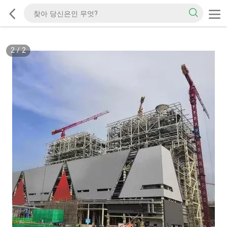
2
/
2