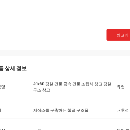
것
최고의
품 상세 정보
40x60 강철 건물 금속 건물 조립식 창고 강철
품명
유형
구조 창고
어
저장소를 구축하는 철골 구조물
내후성