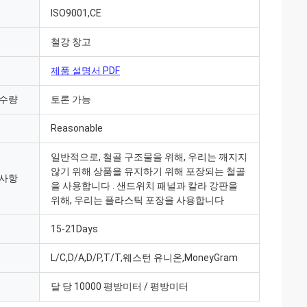
ISO9001,CE
철강 창고
제품 설명서 PDF
 수량
토론 가능
Reasonable
일반적으로, 철골 구조물을 위해, 우리는 깨지지
않기 위해 상품을 유지하기 위해 포장되는 철골
 사항
을 사용합니다 . 샌드위치 패널과 칼라 강판을
위해, 우리는 플라스틱 포장을 사용합니다
15-21Days
 받았고 모든 것이
L/C,D/A,D/P,T/T,웨스턴 유니온,MoneyGram
 감사하고 우리가 더
복합니다 이미 공장에
달 당 10000 평방미터 / 평방미터
사소통하는 " 어떤