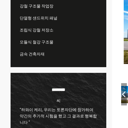
강철 구조물 작업장
단열형 샌드위치 패널
조립식 강철 저장소
모듈식 철강 구조물
금속 건축자재
씨
"하와이 케리, 우리는 토론자단에 참가하여
더
매우 
약간의 추가적 시험을 했고 그 결과로 행복합
에
과 모든
니다 "