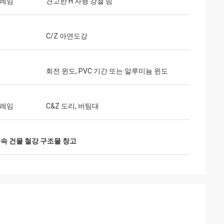
프레임
견고한 H 자형 강철 빔
C/Z 아연도강
회전 윈도, PVC 기간 또는 알루미늄 윈도
프레임
C&Z 도리, 버팀대
속 건물 철강 구조물 창고