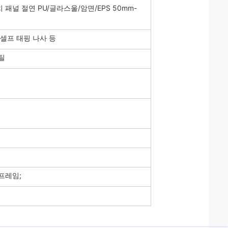
 패널 절연 PU/글라스울/암면/EPS 50mm-
 셀프 태핑 나사 등
틸
 프레임;