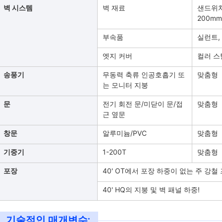
벽 시스템
벽 재료
샌드위치
200mm
부속품
실런트,
엣지 커버
컬러 스
송풍기
무동력 축류 인공호흡기 또
맞춤형
는 모니터 지붕
문
전기 회전 문/미닫이 문/접
맞춤형
근 옆문
창문
알루미늄/PVC
맞춤형
기중기
1-200T
맞춤형
포장
40' OT에서 포장 하중이 없는 주 강철
40' HQ의 지붕 및 벽 패널 하중!
기술적인 매개변수: