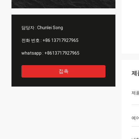
담당자 :
Chunlei Song
전화 번호 :
+86 13717927965
whatsapp :
+8613717927965
접촉
제
제
예