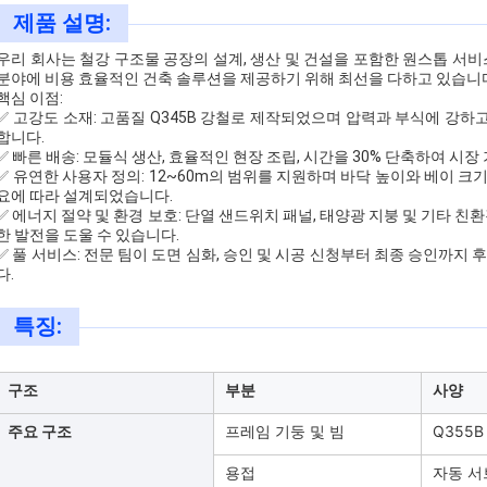
제품 설명:
우리 회사는 철강 구조물 공장의 설계, 생산 및 건설을 포함한 원스톱 서비스
분야에 비용 효율적인 건축 솔루션을 제공하기 위해 최선을 다하고 있습니
핵심 이점:
✅ 고강도 소재: 고품질 Q345B 강철로 제작되었으며 압력과 부식에 강하
합니다.
✅ 빠른 배송: 모듈식 생산, 효율적인 현장 조립, 시간을 30% 단축하여 시
✅ 유연한 사용자 정의: 12~60m의 범위를 지원하며 바닥 높이와 베이 크
요에 따라 설계되었습니다.
✅ 에너지 절약 및 환경 보호: 단열 샌드위치 패널, 태양광 지붕 및 기타 
한 발전을 도울 수 있습니다.
✅ 풀 서비스: 전문 팀이 도면 심화, 승인 및 시공 신청부터 최종 승인까
다.
특징:
구조
부분
사양
주요 구조
프레임 기둥 및 빔
Q355B
용접
자동 서