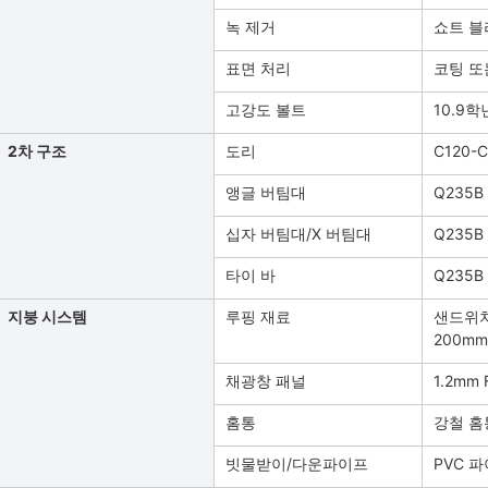
녹 제거
쇼트 
표면 처리
코팅 또
고강도 볼트
10.9학
2차 구조
도리
C120-
앵글 버팀대
Q235B
십자 버팀대/X 버팀대
Q235
타이 바
Q235B
지붕 시스템
루핑 재료
샌드위치
200mm
채광창 패널
1.2mm 
홈통
강철 홈통
빗물받이/다운파이프
PVC 