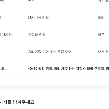
화성
높은
메인 
치
엔지니어 지침
도리
면 디자인
고객의 요청
창문
슬라이딩 도어 또는 롤링 도어
보조 
조하다
40x60 철강 건물
,
미리 제조하는 저장소 철골 구조물
,
금
시지를 남겨주세요