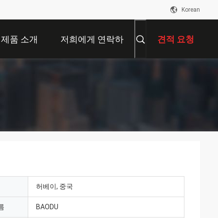
Korean
제품 소개
저희에게 연락하
견적 요청
십시오
허베이, 중국
름
BAODU