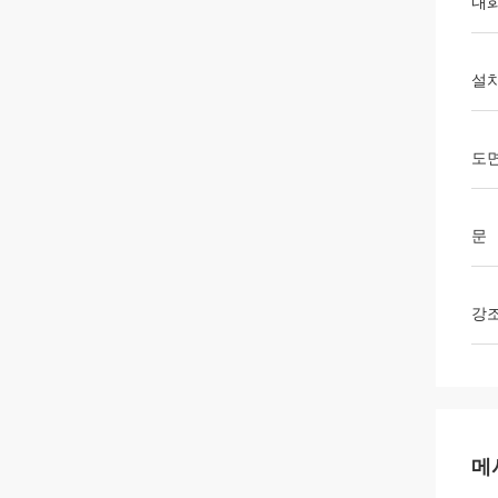
내
설
도
문
강
메