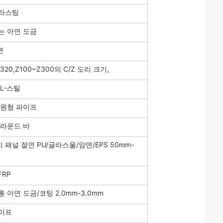
블라스팅
는 아연 도금
년
C320,Z100~Z300의 C/Z 도리 크기,
 L-스틸
B 원형 파이프
 라운드 바
 패널 절연 PU/글라스울/암면/EPS 50mm-
FRP
 아연 도금/코팅 2.0mm-3.0mm
파이프